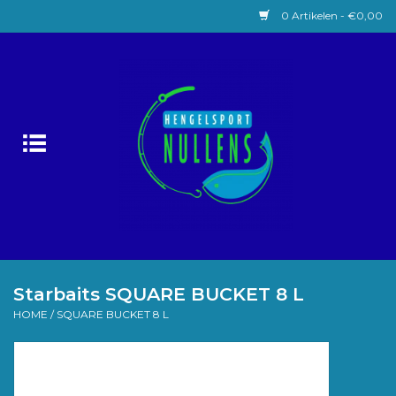
0 Artikelen - €0,00
Home
Witvissen
Lokaas
Karpervissen
Roofvissen
Starbaits SQUARE BUCKET 8 L
HOME
/
SQUARE BUCKET 8 L
Forelvissen
Zeevissen