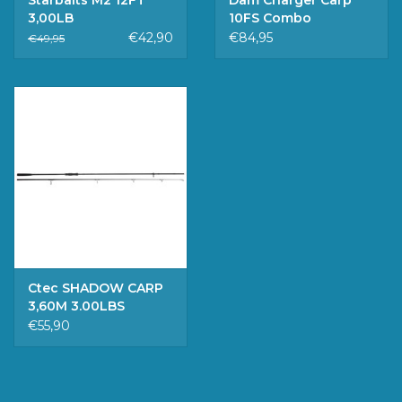
Starbaits M2 12FT
Dam Charger Carp
3,00LB
10FS Combo
€42,90
€84,95
€49,95
Ctec SHADOW CARP
3,60M 3.00LBS
€55,90