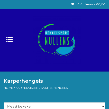
0 Artikelen - €0,00
Home
Witvissen
Lokaas
Karpervissen
Roofvissen
Karperhengels
HOME
/
KARPERVISSEN
/
KARPERHENGELS
Forelvissen
Zeevissen