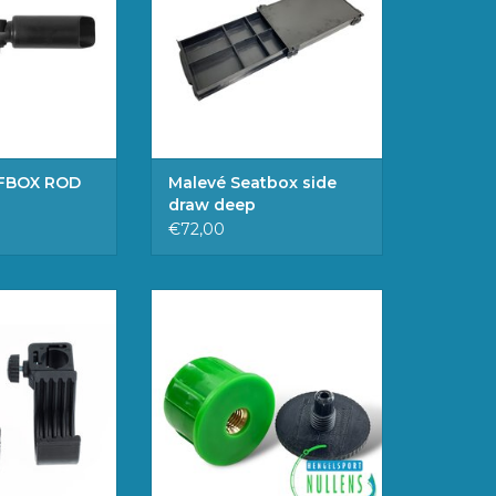
LWAGEN
WINKELWAGEN
FFBOX ROD
Malevé Seatbox side
draw deep
€72,00
 die passen op
Handig klein hulpmiddel om de
meter 25mm. De
setup van uw zitmand aan te
oor 2 stuks.
passen. U kunt hier elke
accessoire, steun of aasparaplu
GEN AAN
op schroeven.
LWAGEN
TOEVOEGEN AAN
WINKELWAGEN