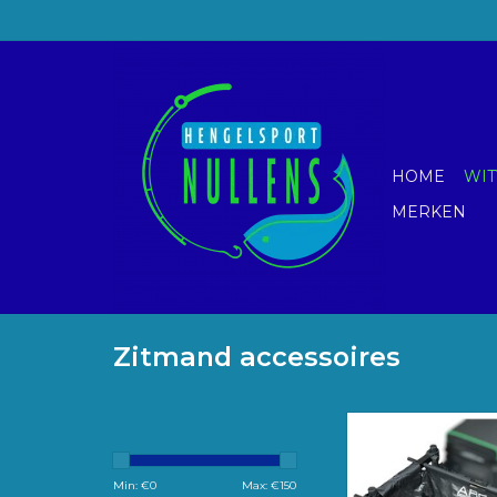
HOME
WIT
MERKEN
Zitmand accessoires
Deze handige ontha
kan aan de zijkant o
van u zitmand be
Min: €
0
Max: €
150
worden. Dit vergemak