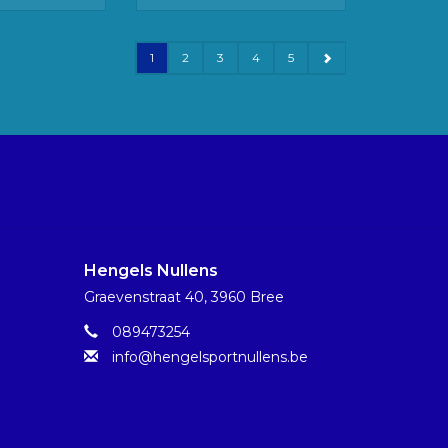
1
2
3
4
5
Hengels Nullens
Graevenstraat 40, 3960 Bree
089473254
info@hengelsportnullens.be