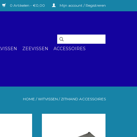
0 Artikelen - €0,00
Mijn account / Registreren
VISSEN
ZEEVISSEN
ACCESSOIRES
HOME
/
WITVISSEN
/
ZITMAND ACCESSOIRES
OFFBOX ROD
60 mm side draw unit deep. Met
PORT
3 verwijderbare bakjes.
GEN AAN
TOEVOEGEN AAN