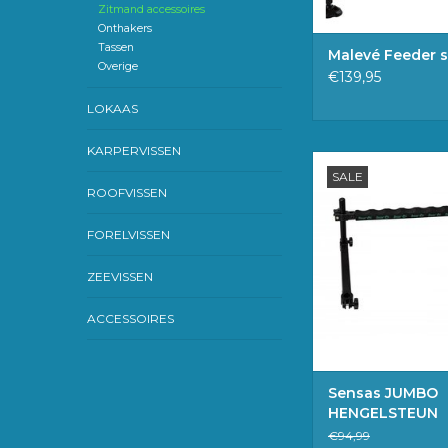
Zitmand accessoires
Onthakers
Tassen
Malevé Feeder s
Overige
€139,95
LOKAAS
KARPERVISSEN
Sensas JUMBO HEN
SALE
OMKEERBA
ROOFVISSEN
TOEVOEGEN 
WINKELWAG
FORELVISSEN
ZEEVISSEN
ACCESSOIRES
Sensas JUMBO
HENGELSTEUN
OMKEERBAAR
€94,99