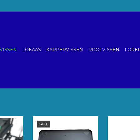
VISSEN
LOKAAS
KARPERVISSEN
ROOFVISSEN
FOREL
ak cradle
Lichte en sterke metalen aastafel.
Preston 
SALE
f voorkant
Mooi compact zodat het
SUP
vestigd
eenvoudig in een carryall past.
TOEVOE
kelijkt het