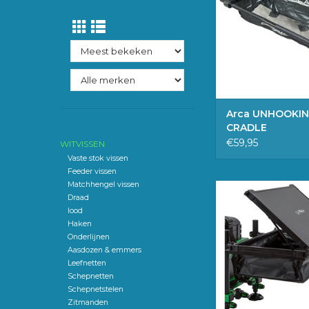
onthaken van de 
karpers. Het is veilige
omdat er meer ruim
bijvoorbeeld in een
bevestiging is v
TOEVOEGEN 
WINKELWAG
Arca UNHOOKI
CRADLE
€59,95
WITVISSEN
Vaste stok vissen
Feeder vissen
Matchhengel vissen
Malevé Feeder si
Draad
TOEVOEGEN 
lood
WINKELWAG
Haken
Onderlijnen
Aasdozen & emmers
Leefnetten
Schepnetten
Schepnetstelen
Zitmanden