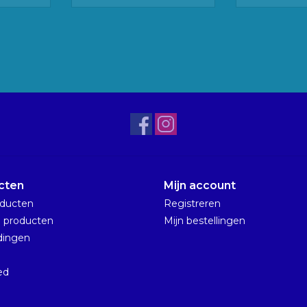
cten
Mijn account
oducten
Registreren
 producten
Mijn bestellingen
dingen
n
ed