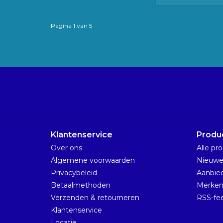
Pagina 1 van 5
Klantenservice
Produ
Over ons
Alle pr
Algemene voorwaarden
Nieuwe
Privacybeleid
Aanbie
Betaalmethoden
Merke
Verzenden & retourneren
RSS-fe
Klantenservice
Locatie