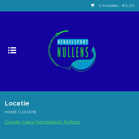
0 Artikelen - €0,00
Home
Witvissen
Lokaas
Karpervissen
Roofvissen
Locatie
HOME
/
LOCATIE
Forelvissen
Google maps Hengelsport Nullens
Zeevissen