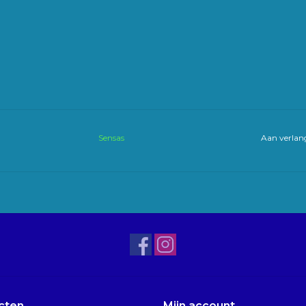
Sensas
Aan verlang
cten
Mijn account