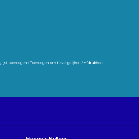
lijst toevoegen
/
Toevoegen om te vergelijken
/
Afdrukken
Hengels Nullens