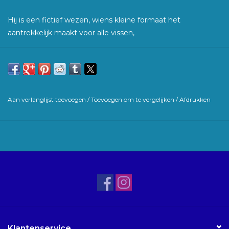
Hij is een fictief wezen, wiens kleine formaat het
aantrekkelijk maakt voor alle vissen,
in alle seizoenen van het jaar. Ideaal in de winter voor baars,
die zijn bijzondere beweging waarderen,
gegenereerd door de talrijke vinnen en de dubbele staart,
Aan verlanglijst toevoegen
/
Toevoegen om te vergelijken
/
Afdrukken
zowel onder de druk van het water als hun impact op de
bodem.
Micro Jighead- of Dropshot-achtige montages wordt
aanbevolen.
Klantenservice