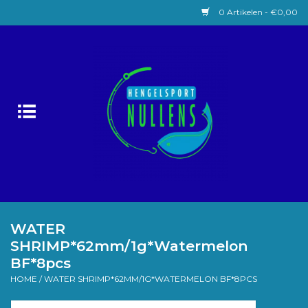
0 Artikelen - €0,00
Home
Witvissen
Lokaas
Karpervissen
Roofvissen
WATER
SHRIMP*62mm/1g*Watermelon
Forelvissen
BF*8pcs
HOME
/
WATER SHRIMP*62MM/1G*WATERMELON BF*8PCS
Zeevissen