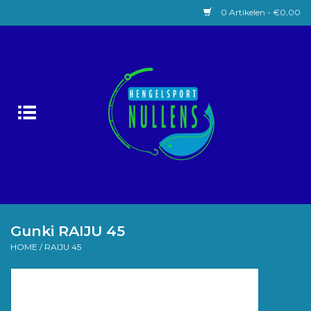
0 Artikelen - €0,00
Home
Witvissen
Lokaas
Karpervissen
Roofvissen
Gunki RAIJU 45
HOME
/
RAIJU 45
Forelvissen
Zeevissen