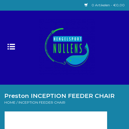
0 Artikelen - €0,00
Home
Witvissen
Lokaas
Karpervissen
Roofvissen
Preston INCEPTION FEEDER CHAIR
HOME
/
INCEPTION FEEDER CHAIR
Forelvissen
Zeevissen