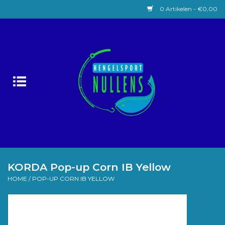
0 Artikelen - €0,00
Home
Witvissen
Lokaas
Karpervissen
Roofvissen
KORDA Pop-up Corn IB Yellow
HOME
/
POP-UP CORN IB YELLOW
Forelvissen
Zeevissen