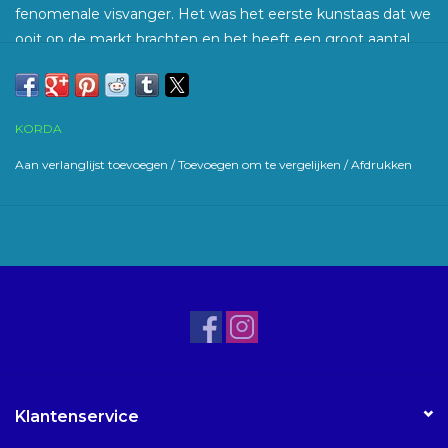
fenomenale visvanger. Het was het eerste kunstaas dat we
ooit op de markt brachten en het heeft een groot aantal
verschillende toepassingen, of je het nu gebruikt om een ​​​​
boilie te tippen, of gewoon een kleiner haakaas wilt voor
een Combi-Rig of een Solidz PVA-tas.
KORDA
De smaakstof wordt in het plastic geïmpregneerd voordat
Aan verlanglijst toevoegen
/
Toevoegen om te vergelijken
/
Afdrukken
het wordt gegoten. Elke verpakking bevat ook bijpassende
gekleurde haarstops. Er zitten 12 stuks in elk pakket.
Klantenservice