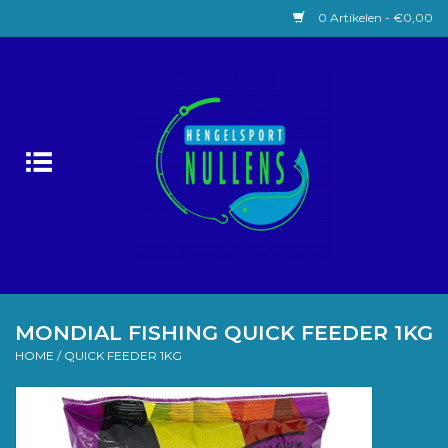
0 Artikelen - €0,00
Home
Witvissen
Lokaas
Karpervissen
Roofvissen
MONDIAL FISHING QUICK FEEDER 1KG
HOME
/
QUICK FEEDER 1KG
Forelvissen
Zeevissen