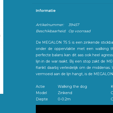
Informatie
Artikelnummer:
39457
Beschikbaarheid:
Op voorraad
De MEGALON 75 S is een zinkende stickbait,
onder de oppervlakte met een walking the
perfecte balans kan dit aas ook heel agre
lijn in de war raakt. Bij een stop zakt de
flankt daarbij verleidelijk om de middenas.
vermoeid aan de lijn hangt, is de MEGALON S
Actie
Walking the dog
K
Model
Zinkend
G
Diepte
0-0.2m
G