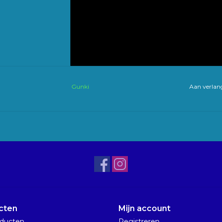
Gunki
Aan verlang
cten
Mijn account
oducten
Registreren