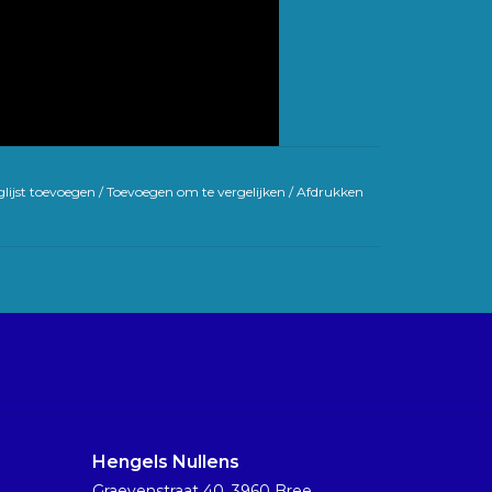
lijst toevoegen
/
Toevoegen om te vergelijken
/
Afdrukken
Hengels Nullens
Graevenstraat 40, 3960 Bree