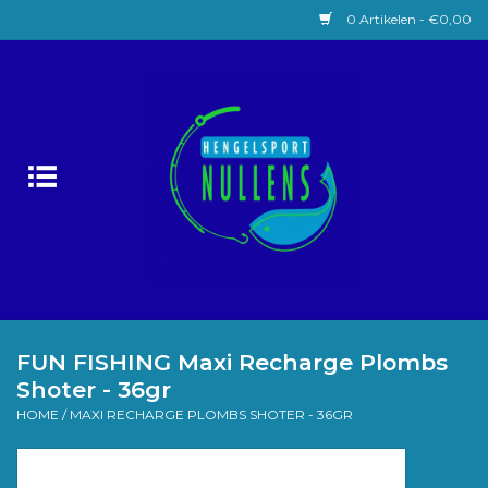
0 Artikelen - €0,00
Home
Witvissen
Lokaas
Karpervissen
Roofvissen
FUN FISHING Maxi Recharge Plombs
Shoter - 36gr
Forelvissen
HOME
/
MAXI RECHARGE PLOMBS SHOTER - 36GR
Zeevissen