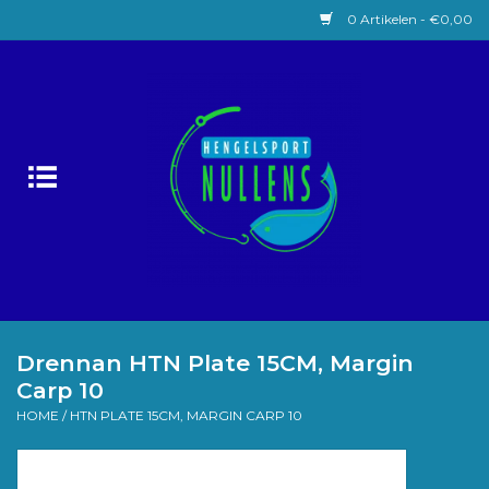
0 Artikelen - €0,00
Home
Witvissen
Lokaas
Karpervissen
Roofvissen
Drennan HTN Plate 15CM, Margin
Carp 10
Forelvissen
HOME
/
HTN PLATE 15CM, MARGIN CARP 10
Zeevissen