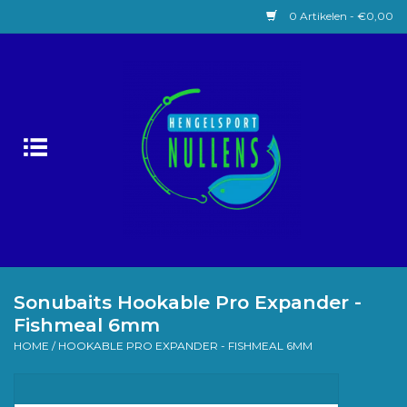
0 Artikelen - €0,00
Home
Witvissen
Lokaas
Karpervissen
Roofvissen
Sonubaits Hookable Pro Expander -
Fishmeal 6mm
Forelvissen
HOME
/
HOOKABLE PRO EXPANDER - FISHMEAL 6MM
Zeevissen