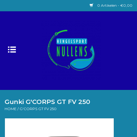
0 Artikelen - €0,00
Home
Witvissen
Lokaas
Karpervissen
Roofvissen
Gunki G'CORPS GT FV 250
HOME
/
G'CORPS GT FV 250
Forelvissen
Zeevissen