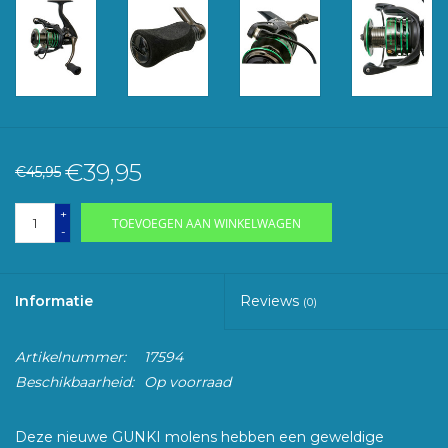
€39,95
€45,95
+
TOEVOEGEN AAN WINKELWAGEN
-
Informatie
Reviews
(0)
Artikelnummer:
17594
Beschikbaarheid:
Op voorraad
Deze nieuwe GUNKI molens hebben een geweldige