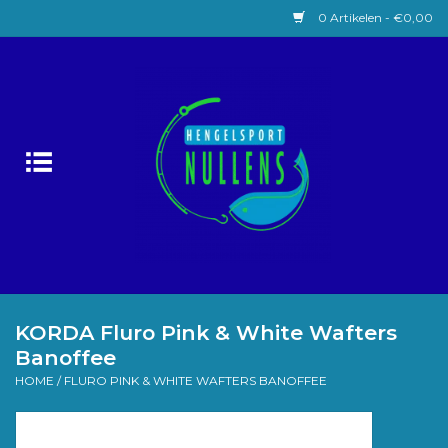
0 Artikelen - €0,00
Home
Witvissen
Lokaas
Karpervissen
Roofvissen
KORDA Fluro Pink & White Wafters
Banoffee
Forelvissen
HOME
/
FLURO PINK & WHITE WAFTERS BANOFFEE
Zeevissen