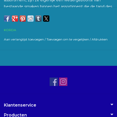
assortiment, zijn ze eigenlijk een wedergeboorte van
bestaande smaken binnen het assortiment die de tand des
tijds al hebben doorstaan ​​en zeer effectief zijn gebleken.
Het resultaat is een perfect uitgebalanceerd haakaas
boordevol enkele van de beste attractors die er zijn.
KORDA
Binnen het Mainline haakaas assortiment hebben we al
Aan verlanglijst toevoegen
/
Toevoegen om te vergelijken
/
Afdrukken
vele jaren Pink & Whites pop-ups. En de combinatie van
zowel een roze als een wit haakaas gaf de visser het
voordeel dat hij twee verschillende en contrasterende maar
beide zeer zichtbare haakaas in één bak had. Na het succes
van deze pop-ups heeft Mainline nu ook een Limited
Edition Pink and Whites Wafter-assortiment gecreëerd. Dit
geeft de visser een helder, goed visueel gebalanceerd
haakaas dat gepresenteerd kan worden op een tapijt van
aas zonder dat hij voor een pop-up hoeft te gaan
Binnen het assortiment van LE Pink & Whites Wafter
Klantenservice
herken je een aantal klassieke smaken van Mainline.
Producten