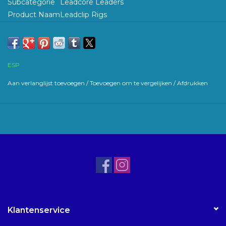
Subcategorie
Leadcore Leaders
Product Naam
Leadclip Rigs
Kleur
Weedy Green
Lengte
1m
Werp Gewicht
45lb
ESP
Aan verlanglijst toevoegen
/
Toevoegen om te vergelijken
/
Afdrukken
Klantenservice