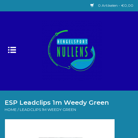
0 Artikelen - €0,00
Home
Witvissen
Lokaas
Karpervissen
Roofvissen
ESP Leadclips 1m Weedy Green
HOME
/
LEADCLIPS 1M WEEDY GREEN
Forelvissen
Zeevissen