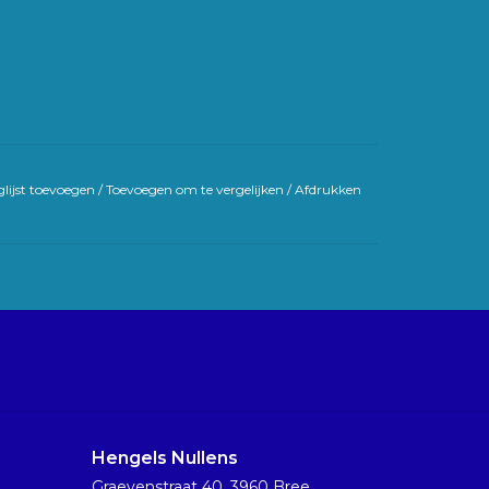
lijst toevoegen
/
Toevoegen om te vergelijken
/
Afdrukken
Hengels Nullens
Graevenstraat 40, 3960 Bree