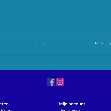
Stonfo
Aan verlang
cten
Mijn account
oducten
Registreren