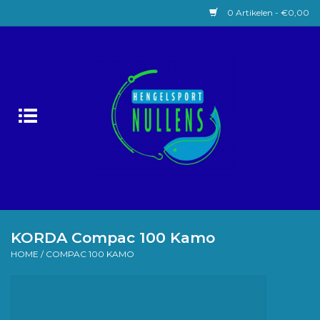
0 Artikelen - €0,00
Home
Witvissen
Lokaas
Karpervissen
Roofvissen
KORDA Compac 100 Kamo
HOME
/
COMPAC 100 KAMO
Forelvissen
Zeevissen