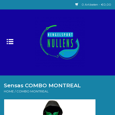
0 Artikelen - €0,00
Home
Witvissen
Lokaas
Karpervissen
Roofvissen
Sensas COMBO MONTREAL
HOME
/
COMBO MONTREAL
Forelvissen
Zeevissen