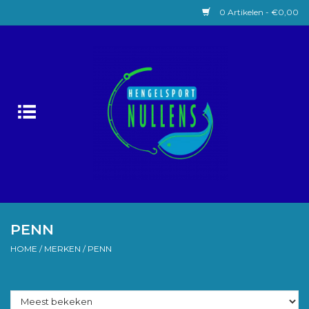
0 Artikelen - €0,00
Home
Witvissen
Lokaas
Karpervissen
Roofvissen
PENN
HOME
/
MERKEN
/
PENN
Forelvissen
Zeevissen