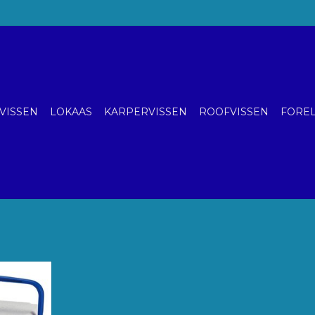
VISSEN
LOKAAS
KARPERVISSEN
ROOFVISSEN
FOREL
aats voor 6
rdt vaak
grote
e bewaren.