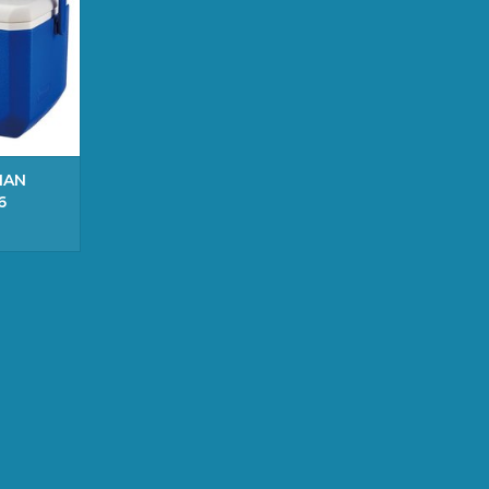
AAN
EN
MAN
6