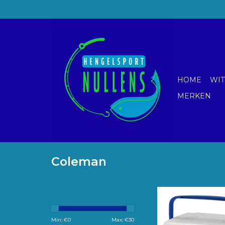
HOME
WIT
MERKEN
Coleman
Deze koelbox heeft pl
x 0.33L blikjes, wo
gebruikt om de 
Min: €
0
Max: €
30
muggenlarven koel t