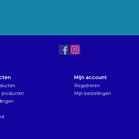
cten
Mijn account
oducten
Registreren
 producten
Mijn bestellingen
dingen
n
ed