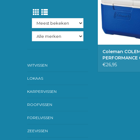
TOEVOEGEN 
WINKELWAG
Coleman COLE
PERFORMANCE 
KOELBOX
€26,95
WITVISSEN
LOKAAS
KARPERVISSEN
ROOFVISSEN
FORELVISSEN
ZEEVISSEN