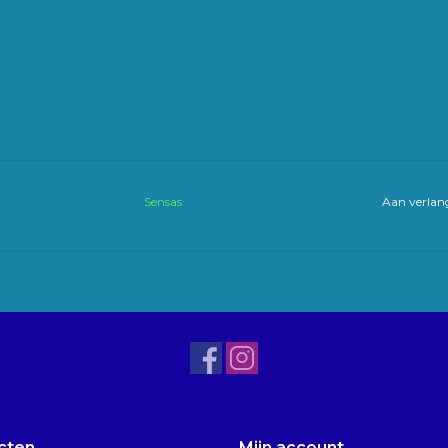
Sensas
Aan verlang
cten
Mijn account