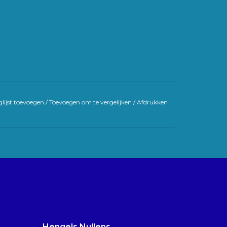
lijst toevoegen
/
Toevoegen om te vergelijken
/
Afdrukken
Hengels Nullens