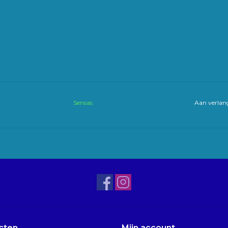
Sensas
Aan verlang
cten
Mijn account