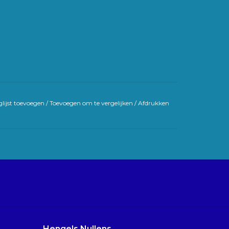
lijst toevoegen
/
Toevoegen om te vergelijken
/
Afdrukken
Hengels Nullens