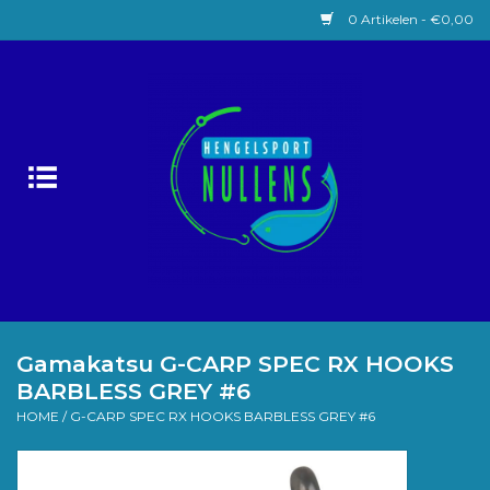
0 Artikelen - €0,00
Home
Witvissen
Lokaas
Karpervissen
Roofvissen
Gamakatsu G-CARP SPEC RX HOOKS
BARBLESS GREY #6
Forelvissen
HOME
/
G-CARP SPEC RX HOOKS BARBLESS GREY #6
Zeevissen