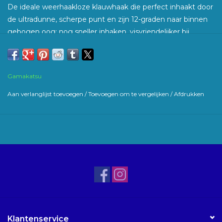
De ideale weerhaakloze klauwhaak die perfect inhaakt door
de ultradunne, scherpe punt en zijn 12-graden naar binnen
gebogen oog; nog sneller inhaken, visvriendelijker bij
obstakelvisserij en zeker de gewenste haak op
betaalwateren. Een ideale haak wanneer de vis een
zachtere bek heeft, bijvoorbeeld in de zomer bij een
Gamakatsu
hogere watertemperatuur. Door te ‘line-alignen’ zal de haak
nog sneller prikken.
Aan verlanglijst toevoegen
/
Toevoegen om te vergelijken
/
Afdrukken
Klantenservice