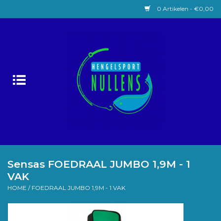
0 Artikelen - €0,00
Home
Witvissen
Lokaas
Karpervissen
Roofvissen
Sensas FOEDRAAL JUMBO 1,9M - 1
VAK
Forelvissen
HOME
/
FOEDRAAL JUMBO 1,9M - 1 VAK
Zeevissen