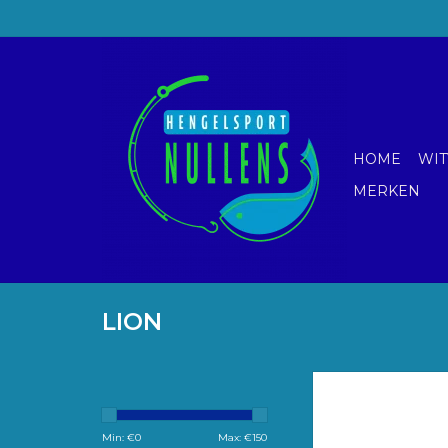
HOME
WIT
MERKEN
LION
LION Futura Carp H
m
TOEVOEGEN 
Min: €
0
Max: €
150