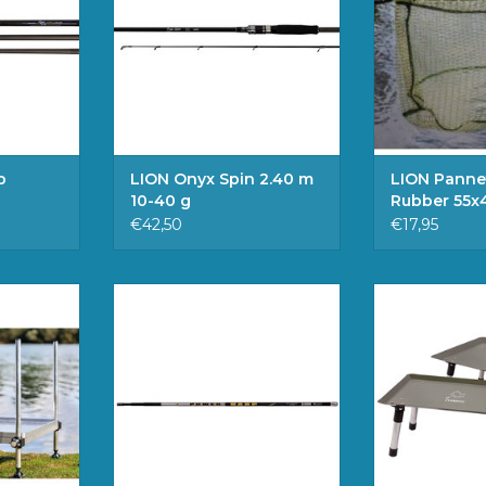
EN
TOEVOE
WINKE
p
LION Onyx Spin 2.40 m
LION Panne
10-40 g
Rubber 55x
€42,50
€17,95
orzien van
LION Power Carp Tele
LION Treasure
odderpoten
Landingnet Handle 3.00 m
TOEVOE
ngen 80 x
TOEVOEGEN AAN
WINKE
n 60 cm •
WINKELWAGEN
 • 5 kg
AAN
EN