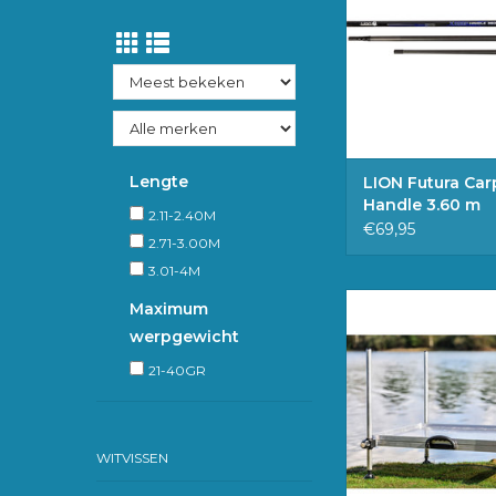
WINKELWAG
Lengte
LION Futura Car
Handle 3.60 m
2.11-2.40M
€69,95
2.71-3.00M
3.01-4M
• Luxe plateau • Vo
Maximum
ronde verstelbare m
werpgewicht
van 25 mm • Afmeti
60 cm • Lengte pote
21-40GR
Sterke constructie
TOEVOEGEN 
WINKELWAG
WITVISSEN