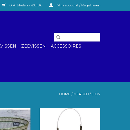
0 Artikelen - €0,00
Mijn account / Registreren
VISSEN
ZEEVISSEN
ACCESSOIRES
HOME
/
MERKEN
/
LION
gecoat schepnet
LION LARGE CAGE FEEDER
n. Kan gebruikt
27,6 x 32,5 mm
het vissen op
TOEVOEGEN AAN
rasem enz...