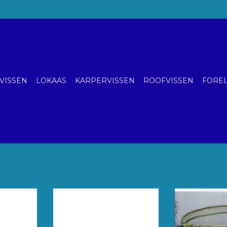
VISSEN
LOKAAS
KARPERVISSEN
ROOFVISSEN
FOREL
andle 3.60
LION Onyx Spin 2.40 m 10-40 g
Stevig rubber 
met grote maze
TOEVOEGEN AAN
worden voor 
AAN
WINKELWAGEN
karpers, b