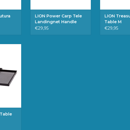
utura
LION Power Carp Tele
LION Treasu
Landingnet Handle
Table M
3.00 m
€29,95
€29,95
m
eter 25mm
AAN
EN
Table