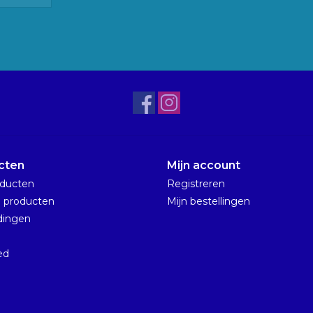
cten
Mijn account
oducten
Registreren
 producten
Mijn bestellingen
dingen
n
ed