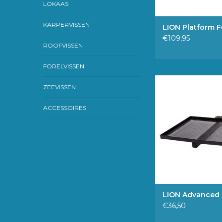
LOKAAS
KARPERVISSEN
LION Platform F
€109,95
ROOFVISSEN
FORELVISSEN
43 x 32 c
ZEEVISSEN
Past op poot diam
TOEVOEGEN 
ACCESSOIRES
WINKELWAG
LION Advanced 
€36,50