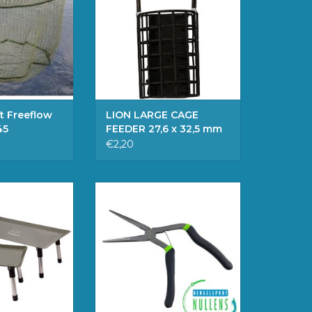
WINKELWAGEN
GEN AAN
LWAGEN
t Freeflow
LION LARGE CAGE
45
FEEDER 27,6 x 32,5 mm
€2,20
 Bivvy Table M
-Robuuste onthaaktang met
pistoolgrip.
GEN AAN
-Totale lengte:25cm
LWAGEN
TOEVOEGEN AAN
WINKELWAGEN